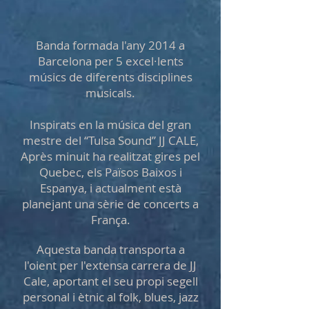
Banda formada l'any 2014 a
Barcelona per 5 excel·lents
músics de diferents disciplines
musicals.
Inspirats en la música del gran
mestre del “Tulsa Sound” JJ CALE,
Après minuit ha realitzat gires pel
Quebec, els Països Baixos i
Espanya, i actualment està
planejant una sèrie de concerts a
França.
Aquesta banda transporta a
l'oient per l'extensa carrera de JJ
Cale, aportant el seu propi segell
personal i ètnic al folk, blues, jazz