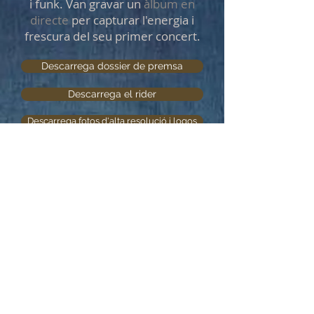
i funk. Van gravar un
àlbum en
directe
per capturar l'energia i
frescura del seu primer concert.
Descarrega dossier de premsa
Descarrega el rider
Descarrega fotos d'alta resolució i logos