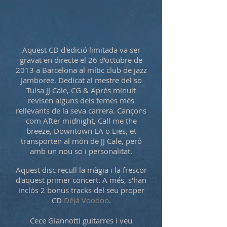
Aquest CD d'edició limitada va ser
gravat en directe el 26 d'octubre de
2013 a Barcelona al mític club de jazz
Jamboree. Dedicat al mestre del so
Tulsa JJ Cale, CG & Après minuit
revisen alguns dels temes més
rellevants de la seva carrera. Cançons
com After
midnight, Call me the
breeze, Downtown LA o Lies, et
transporten al món de JJ Cale, però
amb un nou so i personalitat.
Aquest disc recull la màgia i la frescor
d'aquest primer concert. A més, s'han
inclòs 2 bonus tracks del seu proper
CD
Déjà Voodoo
.
Cece Giannotti guitarres i veu