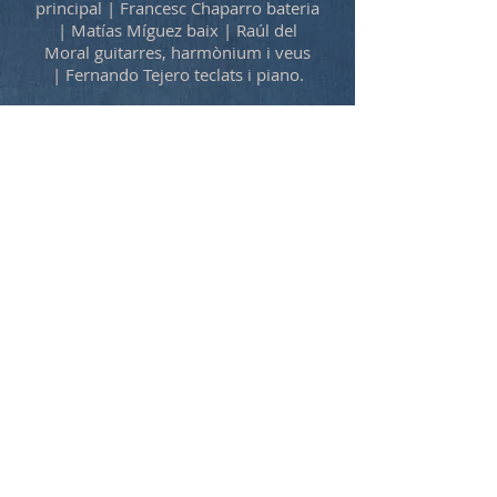
principal | Francesc Chaparro bateria
|
Matías Míguez baix |
Raúl del
Moral guitarres, harmònium i veus
|
Fernando Tejero teclats i piano.
Mira més vídeos al meu canal de
youtube
Sign up