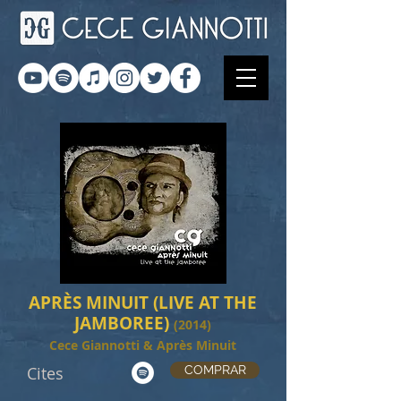
APRÈS MINUIT (LIVE AT THE
JAMBOREE)
(2014)
Cece Giannotti & Après Minuit
Cites
COMPRAR