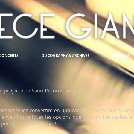
CONCERTS
DISCOGRAPHY & ARCHIVES
CONTACT
projecte de Saurí Records on pots fer el teu somni realit
.
 nosaltres les convertim en una cançó i posem música amb 
a la web i mira totes les opcions que t’oferim. Fes realitat e
per algú especial i únic!!!