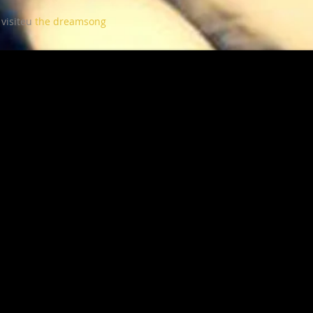
 visiteu
the dreamsong