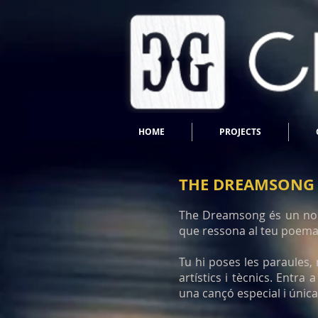
HOME
PROJECTS
THE DREAMSONG
The Dreamsong és un nou 
que ressona al teu poema
Tu hi poses les paraules,
artístics i tècnics. Entra 
una cançó especial i única 