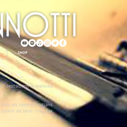
SHOP
at descobrint la melodia
tots els nostres mitjans
l somni de tenir i regalar