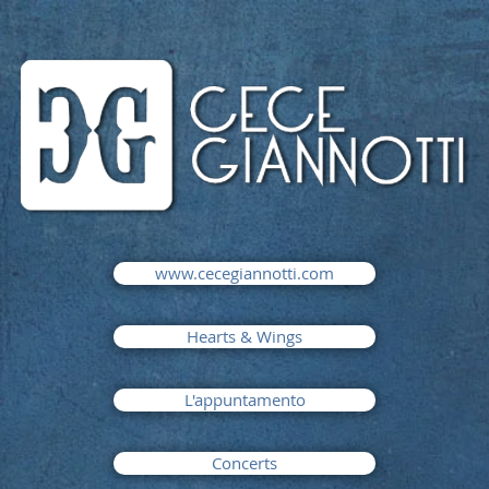
www.cecegiannotti.com
Hearts & Wings
L'appuntamento
Concerts