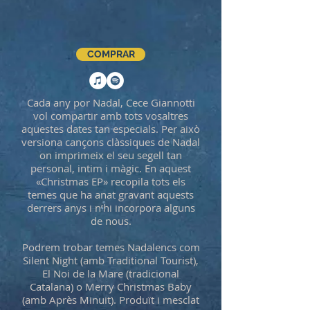
COMPRAR
Cada any por Nadal, Cece Giannotti
vol compartir amb tots vosaltres
aquestes dates tan especials. Per això
versiona cançons clàssiques de Nadal
on imprimeix el seu segell tan
personal, intim i màgic. En aquest
«Christmas EP» recopila tots els
temes que ha anat gravant aquests
derrers anys i n’hi incorpora alguns
de nous.
Podrem trobar temes Nadalencs com
Silent Night (amb Traditional Tourist),
El Noi de la Mare (tradicional
Catalana) o Merry Christmas Baby
(amb Après Minuit). Produït i mesclat