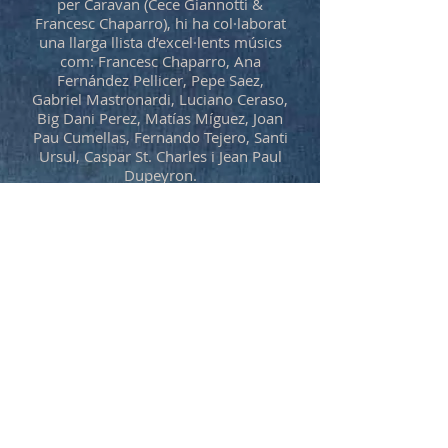
per Caravan (Cece Giannotti &
Francesc Chaparro), hi ha col·laborat
una llarga llista d’excel·lents músics
com: Francesc Chaparro, Ana
Fernández Pellicer, Pepe Saez,
Gabriel Mastronardi, Luciano Ceraso,
Big Dani Perez, Matías Míguez, Joan
Pau Cumellas, Fernando Tejero, Santi
Ursul, Caspar St. Charles i Jean Paul
Dupeyron.
Mira més vídeos al meu canal de